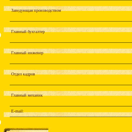
Заведующая производством
Главный бухгалтер
Главный инженер
Отдел кадров
Главный механик
E-mail: