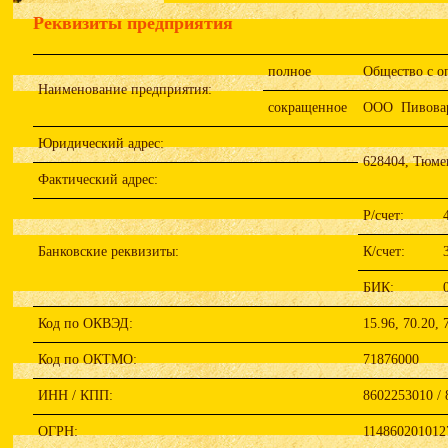
Реквизиты предприятия
полное
Общество с о
Наименование предприятия:
сокращенное
ООО Пивовар
Юридический адрес:
628404, Тюмен
Фактический адрес:
Р/счет:
Банковские реквизиты:
К/счет:
БИК:
Код по ОКВЭД:
15.96, 70.20, 
Код по ОКТМО:
71876000
ИНН / КПП:
8602253010 / 
ОГРН:
1148602010127